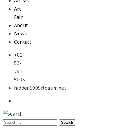
Artists
Art
Fair
About
News
Contact
+82-
53-
751-
5005
hidden5005@daum.net