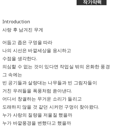
작가약력
Introduction
사랑 후 남겨진 무게
어둡고 좁은 구멍을 따라
나의 시선은 바깥세상을 응시하고
수점을 생각한다.
의심할 수 없는 것이 있다면 작업실 밖의 온화한 풍경
그 속에는
빈 공기들과 살랑대는 나무들과 빈 그림자들이
거친 우려들을 폭풍처럼 쏟아낸다.
어디서 창궐하는 무거운 소리가 들리고
도래하지 않을 것 같던 시커먼 구멍이 찾아왔다.
누가 사랑의 질량을 저울질 했을까
누가 바깥풍경을 변했다고 했을까