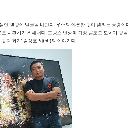
늘엔 별빛이 얼굴을 내민다. 우주의 야릇한 빛이 열리는 풍경이다
로 치환하기 위해서다. 프랑스 인상파 거장 클로드 모네가 빛을 
빛의 화가’ 김성호 씨(60)의 이야기다.