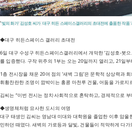
‘
‘빛의 화가’ 김성호 씨가 대구 히든 스페이스갤러리의 초대전에 출품한 작품 ‘
◆대구 히든스페이스 갤러리 초대전
6일 대구 수성구 히든스페이스갤러리에서 개막한 ‘김성호-붓으로
를 입증했다. 구작 위주의 1부는 오는 20일까지 열리고, 21일
1층 전시장을 채운 20여 점의 ‘새벽 그림’은 문학적 상상력과
휘황찬란한 조명이 깜박이는 홍콩 마천루 건물, 어둠을 가로지르
김씨는 “이번 전시는 정치·사회적으로 혼탁하고, 경제적으로 부대
◆생명체처럼 묘사한 도시의 여명
대구 태생인 김씨는 영남대 미대와 대학원을 졸업한 이후 암울
민하던 때였다. 새벽의 가로등과 달빛, 건물들이 적막하게 다가